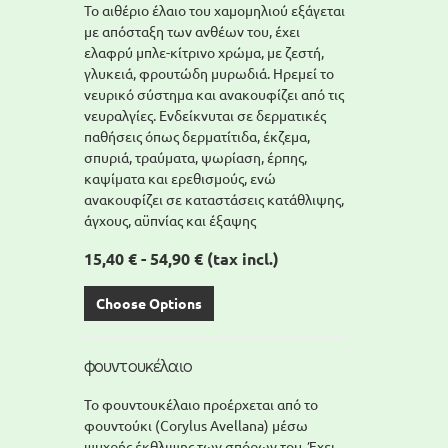
Το αιθέριο έλαιο του χαμομηλιού εξάγεται
με απόσταξη των ανθέων του, έχει
ελαφρύ μπλε-κίτρινο χρώμα, με ζεστή,
γλυκειά, φρουτώδη μυρωδιά. Ηρεμεί το
νευρικό σύστημα και ανακουφίζει από τις
νευραλγίες. Ενδείκνυται σε δερματικές
παθήσεις όπως δερματίτιδα, έκζεμα,
σπυριά, τραύματα, ψωρίαση, έρπης,
καψίματα και ερεθισμούς, ενώ
ανακουφίζει σε καταστάσεις κατάθλιψης,
άγχους, αϋπνίας και έξαψης
15,40 € - 54,90 €
(tax incl.)
Choose Options
φουντουκέλαιο
Το φουντουκέλαιο προέρχεται από το
φουντούκι (Corylus Avellana) μέσω
ψυχρής έκθλιψης των σπόρων του. Έχει