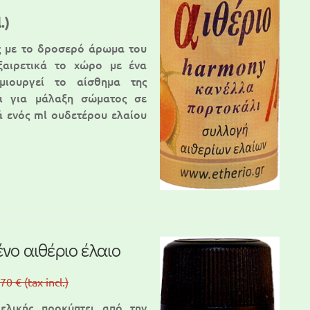
.)
ς με το δροσερό άρωμα του
ξαιρετικά το χώρο με ένα
ιουργεί το αίσθημα της
αι για μάλαξη σώματος σε
ά ενός ml ουδετέρου ελαίου
ένο αιθέριο έλαιο
,70 €
(tax incl.)
ελικής προκύπτει από την