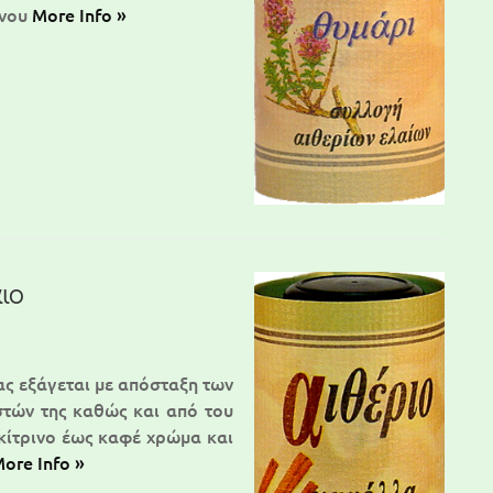
ινου
More Info »
ιο
ας εξάγεται με απόσταξη των
τών της καθώς και από του
κίτρινο έως καφέ χρώμα και
ore Info »