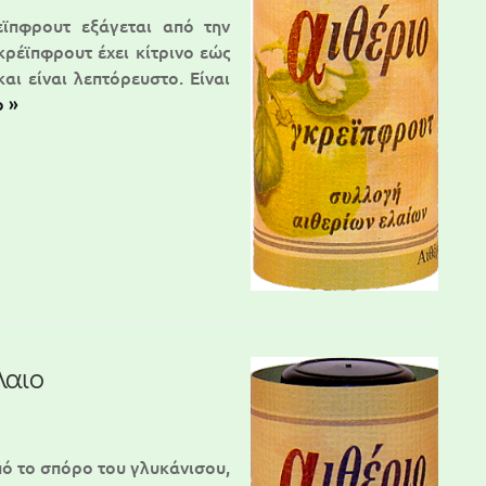
εϊπφρουτ εξάγεται από την
ρέϊπφρουτ έχει κίτρινο εώς
ι είναι λεπτόρευστο. Είναι
o »
λαιο
πό το σπόρο του γλυκάνισου,