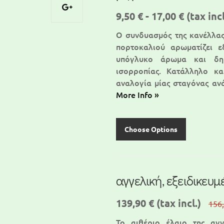
9,50 € - 17,00 €
(tax incl
Ο συνδυασμός της κανέλλα
πορτοκαλιού αρωματίζει ε
υπόγλυκο άρωμα και δημ
ισορροπίας. Κατάλληλο κ
αναλογία μίας σταγόνας αν
More Info »
Choose Options
αγγελική, εξειδικευμ
139,90 €
(tax incl.)
156
Το αιθέριο έλαιο της αγγ