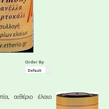
Order By
Order
Default
By
ία, αιθέριο έλαιο