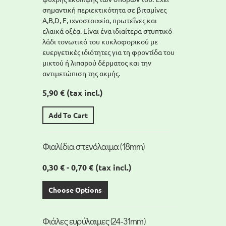
σημαντική περιεκτικότητα σε βιταμίνες
A,Β,D, Ε, ιχνοστοιχεία, πρωτεΐνες και
ελαικά οξέα. Είναι ένα ιδιαίτερα στυπτικό
λάδι τονωτικό του κυκλοφορικού με
ευεργετικές ιδιότητες για τη φροντίδα του
μικτού ή λιπαρού δέρματος και την
αντιμετώπιση της ακμής.
5,90 €
(tax incl.)
Add To Cart
Φιαλίδια στενόλαιμα (18mm)
0,30 € - 0,70 €
(tax incl.)
Choose Options
Φιάλες ευρύλαιμες (24-31mm)