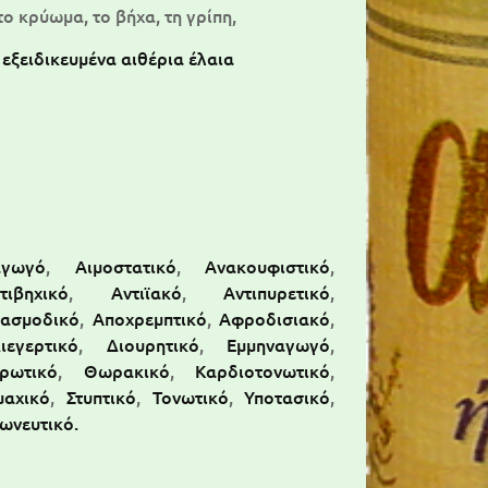
το κρύωμα, το βήχα, τη γρίπη,
 εξειδικευμένα αιθέρια έλαια
αγωγό
,
Αιμοστατικό
,
Ανακουφιστικό
,
τιβηχικό
,
Αντιϊακό
,
Αντιπυρετικό
,
πασμοδικό
,
Αποχρεμπτικό
,
Αφροδισιακό
,
ιεγερτικό
,
Διουρητικό
,
Εμμηναγωγό
,
ρωτικό
,
Θωρακικό
,
Καρδιοτονωτικό
,
μαχικό
,
Στυπτικό
,
Τονωτικό
,
Υποτασικό
,
ωνευτικό.