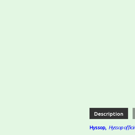
Description
Hyssop,
Hyssop officin