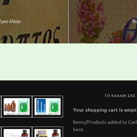
έριο έλαιο
θυ
ΤΟ ΚΑΛΑΘΙ ΣΑΣ
Your shopping cart is empt
Items/Products added to Cart
here.
μαϊντανός,
κάρδ