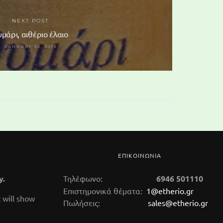
NEXT POST
μάρι, αιθέριο έλαιο
JANUARY 30, 2013
ΕΠΙΚΟΙΝΩΝΙΑ
y.
Τηλέφωνο:
6946 501110
Επιστημονικά θέματα:
1@etherio.gr
 will show
Πωλήσεις:
sales@etherio.gr
αμο,
δαμιάνα