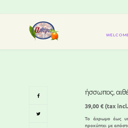
WELCOM
ήσσωπος, αιθέ
39,00 €
(tax incl.
Το άχρωμο έως υπ
προκύπτει με απόστ