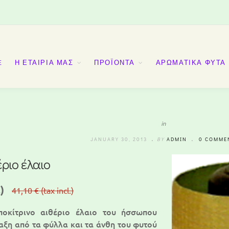
E
Η ΕΤΑΙΡΙΑ ΜΑΣ
ΠΡΟΪΟΝΤΑ
ΑΡΩΜΑΤΙΚΑ ΦΥΤΑ
in
JANUARY 30, 2013
BY
ADMIN
0 COMME
ριο έλαιο
)
41,10 €
(tax incl.)
οκίτρινο αιθέριο έλαιο του ήσσωπου
αξη από τα φύλλα και τα άνθη του φυτού