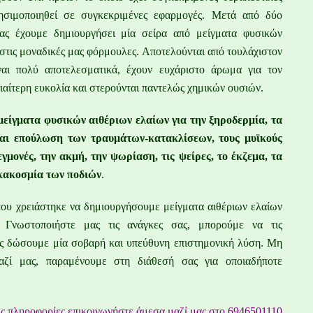
ρησιμοποιηθεί σε συγκεκριμένες
εφαρμογές.
Μετά από δύο
υνας έχουμε δημιουργήσει μία σείρα από
μείγματα φυσικών
 στις μοναδικές μας φόρμουλες.
Αποτελούνται από τουλάχιστον
ίναι πολύ αποτελεσματικά,
έχουν ευχάριστο άρωμα για τον
ιαίτερη ευκολία και
στερούνται παντελώς χημικών ουσιών.
μείγματα φυσικών
αιθέριων ελαίων για την ξηροδερμία, τα
και επούλωση των
τραυμάτων-κατακλίσεων, τους μυϊκούς
εγμονές, την ακμή,
την ψωρίαση, τις ψείρες, το έκζεμα, τα
 κακοσμία των
ποδιών
.
 όπου χρειάστηκε να δημιουργήσουμε μείγματα
αιθέριων ελαίων
ς. Γνωστοποιήστε μας τις ανάγκες σας,
μπορούμε να τις
ας δώσουμε μία σοβαρή και υπεύθυνη
επιστημονική λύση. Μη
μαζί μας, παραμένουμε στη διάθεσή
σας για οποιαδήποτε
ες πληροφορίες επικοινωνήστε άμεσα μαζί μας στο 6946501110