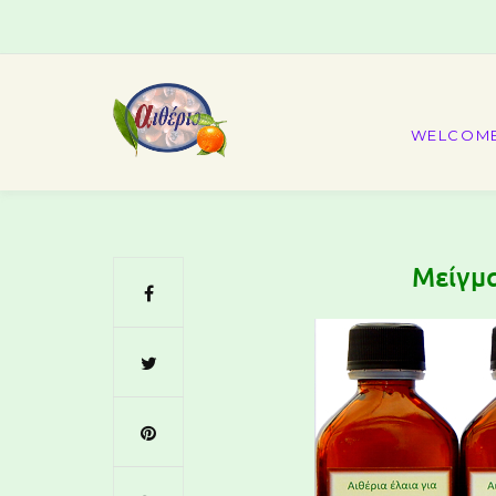
WELCOM
Μείγμ