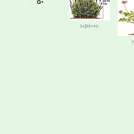
λεβάντα
γ