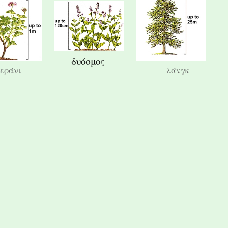
δυόσμος
εράνι
λάνγκ