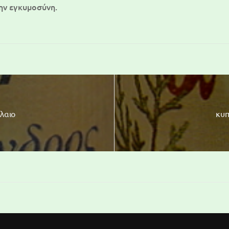
ην εγκυμοσύνη.
έλαιο
κυπ