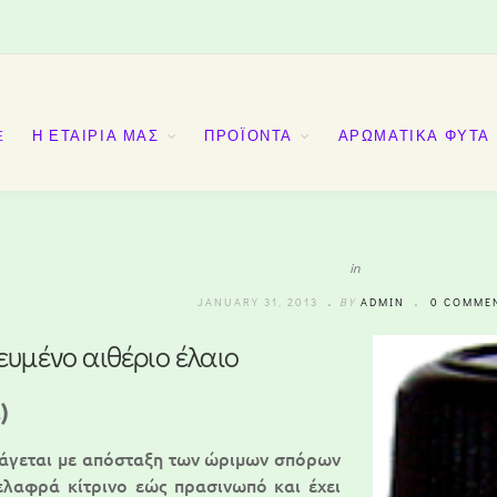
E
Η ΕΤΑΙΡΙΑ ΜΑΣ
ΠΡΟΪΟΝΤΑ
ΑΡΩΜΑΤΙΚΑ ΦΥΤΑ
in
JANUARY 31, 2013
BY
ADMIN
0 COMME
κευμένο αιθέριο έλαιο
)
ξάγεται με απόσταξη των ώριμων σπόρων
 ελαφρά κίτρινο εώς πρασινωπό και έχει