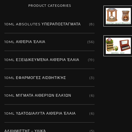
PRODUCT CATEGORIES
10ML ABSOLUTES ΥΠΕΡΑΠΟΣΤΆΓΜΑΤΑ
(8)
νάρδος,
10ML ΑΙΘΈΡΙΑ ΈΛΑΙΑ
(56)
εξειδικευμ
10ML ΕΞΕΙΔΙΚΕΥΜΈΝΑ ΑΙΘΈΡΙΑ ΈΛΑΙΑ
(19)
αιθέριο έλ
10ML ΕΦΑΡΜΟΓΈΣ ΑΙΣΘΗΤΙΚΉΣ
(3)
45,90 €
(tax i
Το κείμενο για τo 
10ML ΜΊΓΜΑΤΑ ΑΙΘΕΡΊΩΝ ΕΛΑΊΩΝ
(6)
έλαιο του νάρδου β
σε στάδιο επεξερ
έλεγχο δημοσιεύσ
10ML ΥΔΑΤΟΔΙΑΛΥΤΆ ΑΙΘΈΡΙΑ ΈΛΑΙΑ
(6)
έγκριτα επιστημ
περιοδικά και σύν
ΑΛΧΗΜΙΣΤΉΣ – ΥΛΙΚΆ
(5)