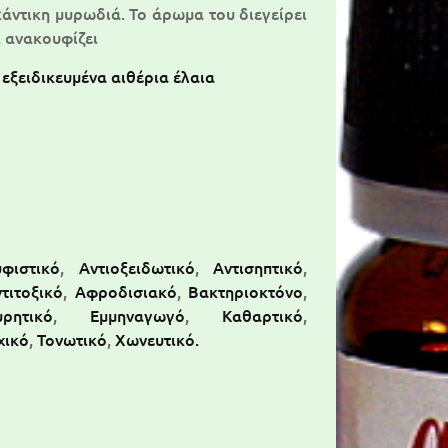
κάντικη μυρωδιά. Το άρωμα του διεγείρει
, ανακουφίζει
 εξειδικευμένα αιθέρια έλαια
φιστικό
,
Αντιοξειδωτικό
,
Αντισηπτικό
,
τιτοξικό
,
Αφροδισιακό
,
Βακτηριοκτόνο
,
υρητικό
,
Εμμηναγωγό
,
Καθαρτικό
,
χικό
,
Τονωτικό
,
Χωνευτικό.