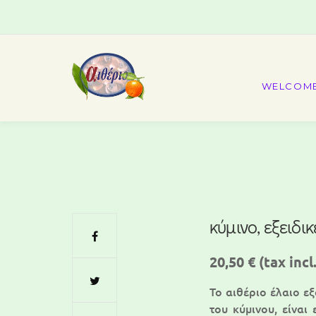
WELCOM
κύμινο, εξειδι
20,50 €
(tax incl.
Το αιθέριο έλαιο ε
του κύμινου, είναι