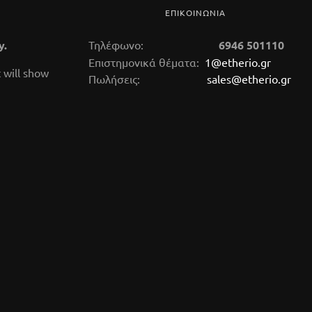
ΕΠΙΚΟΙΝΩΝΙΑ
y.
Τηλέφωνο:
6946 501110
Επιστημονικά θέματα:
1@etherio.gr
 will show
Πωλήσεις:
sales@etherio.gr
αμο,
δαμιάνα
κευμένο
αφροδισιακή,
ο έλαιο
εξειδικευμένο
αιθέριο έλαιο
ax incl.)
tax incl.)
67,50 €
(tax incl.)
α τo αιθέριο
Το κείμενο για τo αιθέριο
 κάρδαμου
έλαιο της αφροδιασιακής
σε στάδιο
δαμιάνας βρίσκεται σε
ας, έλεγχο
στάδιο επεξεργασίας,
 σε έγκριτα
έλεγχο δημοσιεύσεων σε