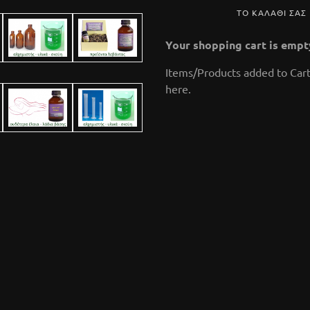
ΤΟ ΚΑΛΑΘΙ ΣΑΣ
Your shopping cart is empt
Items/Products added to Cart
here.
μαϊντανός,
κάρδ
ένο
εξειδικευμένο
εξειδι
αιο
αιθέριο έλαιο
αιθέρι
ncl.)
20,50 €
(tax incl.)
41,10 €
(t
45,90 €
(
αιθέριο
Το κείμενο για τo αιθέριο
ρίσκεται
έλαιο του μαϊντανού
Το κείμενο γι
γασίας,
βρίσκεται σε στάδιο
έλαιο του
εων σε
επεξεργασίας, έλεγχο
βρίσκεται 
ονικά
δημοσιεύσεων σε έγκριτα
επεξεργασί
τομα θα
επιστημονικά περιοδικά και
δημοσιεύσεων