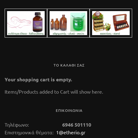
ΤΟ ΚΑΛΑΘΙ ΣΑΣ
Your shopping cart is empty.
112 Glass Marble
Items/Products added to Cart will show here.
14,50 €
(tax incl.)
ΕΠΙΚΟΙΝΩΝΙΑ
καυστήρας αιθερίων ελαίων Κωδικός 112 Ύψος
9,5 cm. Kαυστήρας αρωματοθεραπείας
Τηλέφωνο:
6946 501110
κατασκευασμένος από μάρμαρο. Στο κάτω μέρος
Επιστημονικά θέματα:
1@etherio.gr