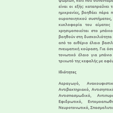
ψωμιών, κάτι που συναντάμε
είναι οι εξής: καταπραΰνει 
ημικρανίες, βοηθάει πάρα 
ουροποιητικού συστήματος, 
κυκλοφορία του αίματος κ
χρησιμοποιείται στο μπάν
βοηθούν στη δυσκοιλιότητα 
από το αιθέριο έλαιο βασιλ
πνευματική κούραση. Για όσο
τονωτικό έλαιο για μπάνιο
τριχωτό της κεφαλής με αφέ
Ιδιότητες
Αεραγωγό, Ανακουφιστικ
Αντιβακτηριακό, Αντισηπτικ
Αντισπασμωδικό, Αντιπυ
Εφιδρωτικό, Εντομοαπωθη
Νευροτονωτικό, Σπασμολυτικ