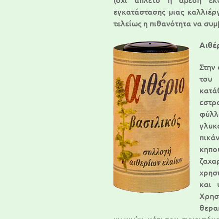
εγκατάστασης μιας καλλιέργ
τελείως η πιθανότητα να συμ
Αιθέ
Στην
του 
κατά
εστρ
φύλ
γλυκ
πικά
κηπο
ζαχα
χρησ
και 
Χρησ
θερα