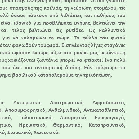
 μόνο στην ελληνική λαϊκή παράδοση. Οι πιο γνωστές
τους σπασμούς της κοιλιάς, τη νεύρωση στομάχου, τις
πολύ όσους πάσχουν από λιθιάσεις και παθήσεις του
είναι ιδανικό για προβλήματα μνήμης, βελτιώνει την
αι τέλος βελτιώνει τις ρυτίδες. Ως καλλυντικό
ιο για να χαλαρώνει το σώμα. Τα φύλλα του φυτού
όταν φαγωθούν τρυφερά. Εισπνέοντας λίγες σταγόνες
ικού εφόσον έχουμε ρίξει στο μανίκι μας μειώνετε η
υς χρειάζονται ζωντάνια μπορεί να φτιαχτεί ένα πολύ
 που έχει και αντισηπτική δράση. Εάν τρίψουμε το
ψημα βασιλικού καταπολεμούμε την τριχόπτωση.
ό, Αντιεμετικό, Αποχρεμπτικό, Αφροδισιακό,
ό, Αποσυμφορητικό, Ανθελμινθικό, Αντικαταθλιπτικό,
ρετικό, Γαλακταγωγό, Διουρητικό, Εμμηναγωγό,
τικό, Ηρεμιστικό, Θερμαντικό, Καταπραϋντικό,
ό, Στομαχικό, Χωνευτικό.