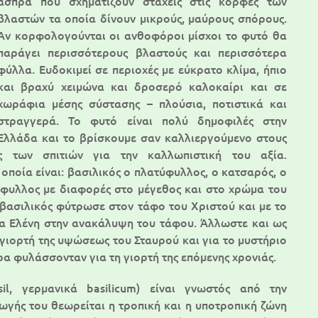
άσπρα που σχηματίζουν στάχεις στις κορφές των
βλαστών τα οποία δίνουν μικρούς, μαύρους σπόρους.
Αν κορφολογούνται οι ανθοφόροι μίσχοι το φυτό θα
παράγει περισσότερους βλαστούς και περισσότερα
φύλλα. Ευδοκιμεί σε περιοχές με εύκρατο κλίμα, ήπιο
και βραχύ χειμώνα και δροσερό καλοκαίρι και σε
χωράφια μέσης σύστασης – πλούσια, ποτιστικά και
στραγγερά. Το φυτό είναι πολύ δημοφιλές στην
Ελλάδα και το βρίσκουμε σαν καλλιεργούμενο στους
ς των σπιτιών για την καλλωπιστική του αξία.
οποία είναι: βασιλικός ο πλατύφυλλος, ο κατσαρός, ο
φυλλος με διαφορές στο μέγεθος και στο χρώμα του
βασιλικός φύτρωσε στον τάφο του Χριστού και με το
α Ελένη στην ανακάλυψη του τάφου. Άλλωστε και ως
 γιορτή της υψώσεως του Σταυρού και για το μυστήριο
α φυλάσσονταν για τη γιορτή της επόμενης χρονιάς.
il, γερμανικά basilicum) είναι γνωστός από την
ωγής του θεωρείται η τροπική και η υποτροπική ζώνη