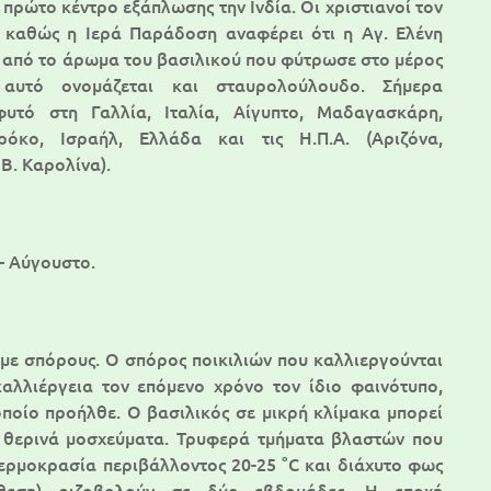
ε πρώτο κέντρο εξάπλωσης την Ινδία. Οι χριστιανοί τον
 καθώς η Ιερά Παράδοση αναφέρει ότι η Aγ. Ελένη
 από το άρωμα του βασιλικού που φύτρωσε στο μέρος
 αυτό ονομάζεται και σταυρολούλουδο. Σήμερα
φυτό στη Γαλλία, Ιταλία, Αίγυπτο, Μαδαγασκάρη,
ρόκο, Ισραήλ, Ελλάδα και τις Η.Π.Α. (Αριζόνα,
Β. Καρολίνα).
– Αύγουστο.
με σπόρους. Ο σπόρος ποικιλιών που καλλιεργούνται
καλλιέργεια τον επόμενο χρόνο τον ίδιο φαινότυπο,
οποίο προήλθε. Ο βασιλικός σε μικρή κλίμακα μπορεί
 θερινά μοσχεύματα. Τρυφερά τμήματα βλαστών που
ερμοκρασία περιβάλλοντος 20-25 °C και διάχυτο φως
θεση) ριζοβολούν σε δύο εβδομάδες. Η εποχή