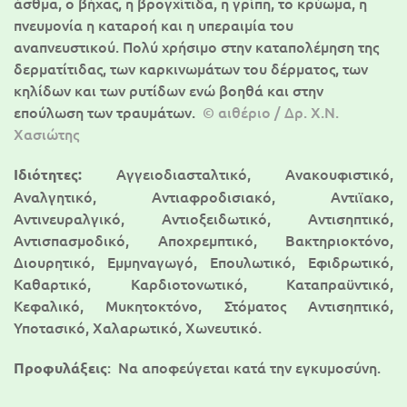
άσθμα, ο βήχας, η βρογχίτιδα, η γρίπη, το κρύωμα, η
πνευμονία η καταροή και η υπεραιμία του
αναπνευστικού. Πολύ χρήσιμο στην καταπολέμηση της
δερματίτιδας, των καρκινωμάτων του δέρματος, των
κηλίδων και των ρυτίδων ενώ βοηθά και στην
επούλωση των τραυμάτων.
© αιθέριο / Δρ. Χ.Ν.
Χασιώτης
Αγγειοδιασταλτικό, Ανακουφιστικό,
Ιδιότητες:
Αναλγητικό, Αντιαφροδισιακό, Αντιϊακο,
Αντινευραλγικό, Αντιοξειδωτικό, Αντισηπτικό,
Αντισπασμοδικό, Αποχρεμπτικό, Βακτηριοκτόνο,
Διουρητικό, Εμμηναγωγό, Επουλωτικό, Εφιδρωτικό,
Καθαρτικό, Καρδιοτονωτικό, Καταπραϋντικό,
Κεφαλικό, Μυκητοκτόνο, Στόματος Αντισηπτικό,
Υποτασικό, Χαλαρωτικό, Χωνευτικό.
: Να αποφεύγεται κατά την εγκυμοσύνη.
Προφυλάξεις