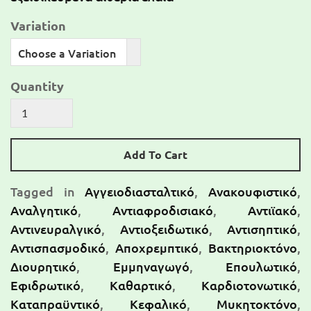
Variation
Choose a Variation
Quantity
Add To Cart
Tagged in
Αγγειοδιασταλτικό
,
Ανακουφιστικό
,
Αναλγητικό
,
Αντιαφροδισιακό
,
Αντιϊακό
,
Αντινευραλγικό
,
Αντιοξειδωτικό
,
Αντισηπτικό
,
Αντισπασμοδικό
,
Αποχρεμπτικό
,
Βακτηριοκτόνο
,
Διουρητικό
,
Εμμηναγωγό
,
Επουλωτικό
,
Εφιδρωτικό
,
Καθαρτικό
,
Καρδιοτονωτικό
,
Καταπραϋντικό
,
Κεφαλικό
,
Μυκητοκτόνο
,