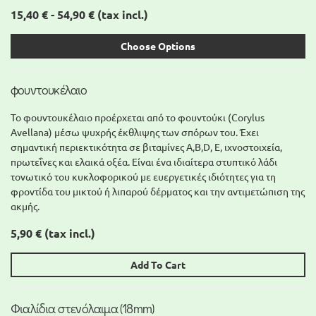
15,40 € - 54,90 €
(tax incl.)
Choose Options
φουντουκέλαιο
Το φουντουκέλαιο προέρχεται από το φουντούκι (Corylus
Avellana) μέσω ψυχρής έκθλιψης των σπόρων του. Έχει
σημαντική περιεκτικότητα σε βιταμίνες A,Β,D, Ε, ιχνοστοιχεία,
πρωτεΐνες και ελαικά οξέα. Είναι ένα ιδιαίτερα στυπτικό λάδι
τονωτικό του κυκλοφορικού με ευεργετικές ιδιότητες για τη
φροντίδα του μικτού ή λιπαρού δέρματος και την αντιμετώπιση της
ακμής.
5,90 €
(tax incl.)
Add To Cart
Φιαλίδια στενόλαιμα (18mm)