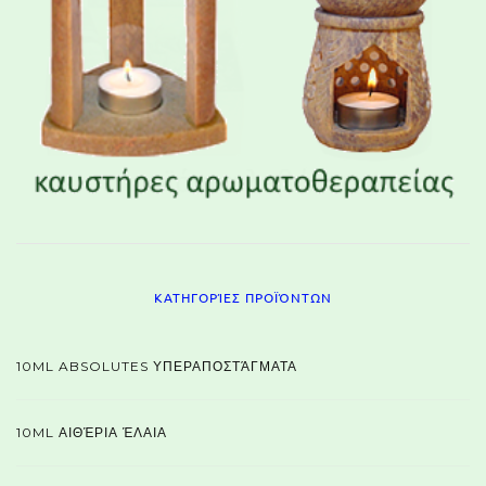
ΚΑΤΗΓΟΡΊΕΣ ΠΡΟΪΌΝΤΩΝ
10ML ABSOLUTES ΥΠΕΡΑΠΟΣΤΆΓΜΑΤΑ
10ML ΑΙΘΈΡΙΑ ΈΛΑΙΑ