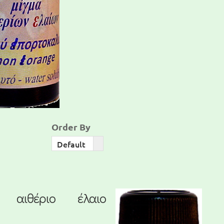
Order By
Order
Default
By
 αιθέριο έλαιο