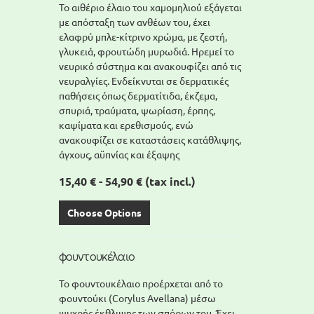
Το αιθέριο έλαιο του χαμομηλιού εξάγεται
με απόσταξη των ανθέων του, έχει
ελαφρύ μπλε-κίτρινο χρώμα, με ζεστή,
γλυκειά, φρουτώδη μυρωδιά. Ηρεμεί το
νευρικό σύστημα και ανακουφίζει από τις
νευραλγίες. Ενδείκνυται σε δερματικές
παθήσεις όπως δερματίτιδα, έκζεμα,
σπυριά, τραύματα, ψωρίαση, έρπης,
καψίματα και ερεθισμούς, ενώ
ανακουφίζει σε καταστάσεις κατάθλιψης,
άγχους, αϋπνίας και έξαψης
15,40 € - 54,90 €
(tax incl.)
Choose Options
φουντουκέλαιο
Το φουντουκέλαιο προέρχεται από το
φουντούκι (Corylus Avellana) μέσω
ψυχρής έκθλιψης των σπόρων του. Έχει