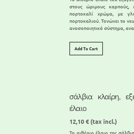
στους ώριμους καρπούς, έ
πορτοκαλί χρώμα, με γλ
πορτοκαλιού. Τονώνει το νε
ανοσοποιητικό σύστημα, αν
Add To Cart
σάλβια κλαίρη, εξε
έλαιο
12,10 €
(tax incl.)
Το αιθέριο έλαιο της σάλβι