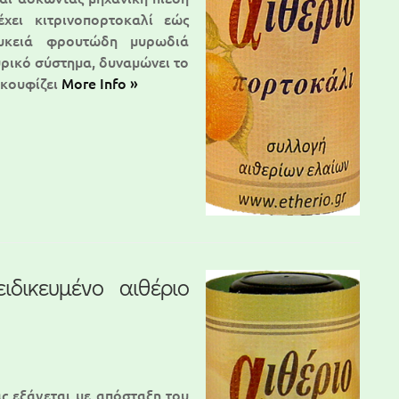
χει κιτρινοπορτοκαλί εώς
υκειά φρουτώδη μυρωδιά
υρικό σύστημα, δυναμώνει το
ακουφίζει
More Info »
ιδικευμένο αιθέριο
ας εξάγεται με απόσταξη του