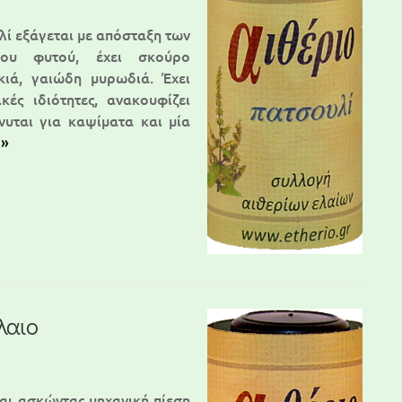
λί εξάγεται με απόσταξη των
ου φυτού, έχει σκούρο
κιά, γαιώδη μυρωδιά. Έχει
ικές ιδιότητες, ανακουφίζει
νυται για καψίματα και μία
 »
λαιο
ται ασκώντας μηχανική πίεση