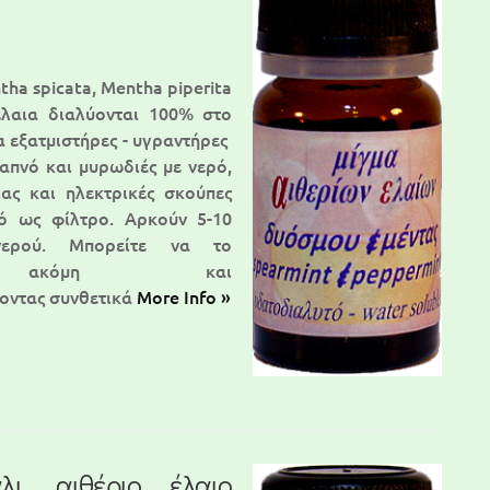
ha spicata, Mentha piperita
έλαια διαλύονται 100% στο
α εξατμιστήρες - υγραντήρες
απνό και μυρωδιές με νερό,
ας και ηλεκτρικές σκούπες
ό ως φίλτρο. Αρκούν 5-10
ερού. Μπορείτε να το
ετε ακόμη και
οντας συνθετικά
More Info »
λι, αιθέριο έλαιο