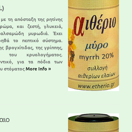
.)
 με τη απόσταξη της ρητίνης
ρώμα, και ζεστή, γλυκειά,
βαλσαμώδη μυρωδιά. Έχει
οηθά το πεπτικό σύστημα.
ς βρογχίτιδας, της γρίππης,
ι του κρυολογήματος.
υντικό, για τα πόδια των
ου στόματος
More Info »
λαιο