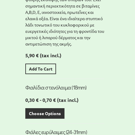
σημαντική περιεκτικότητα σε βιταμίνες
A,Β,D, Ε, ιχνοστοιχεία, πρωτεΐνες και
ελαικά οξέα. Είναι ένα ιδιαίτερα στυπτικό
λάδι τονωτικό του κυκλοφορικού με
ευεργετικές ιδιότητες για τη φροντίδα του
μικτού ή λιπαρού δέρματος και την
αντιμετώπιση της ακμής.
5,90 €
(tax incl.)
Add To Cart
Φιαλίδια στενόλαιμα (18mm)
0,30 € - 0,70 €
(tax incl.)
Choose Options
Φιάλες ευρύλαιμες (24-31mm)