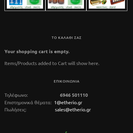
ΤΟ ΚΑΛΑΘΙ ΣΑΣ
Your shopping cart is empty.
112 Glass Marble
Items/Products added to Cart will show here.
14,50 €
(tax incl.)
ΕΠΙΚΟΙΝΩΝΙΑ
καυστήρας αιθερίων ελαίων Κωδικός 112 Ύψος
9,5 cm. Kαυστήρας αρωματοθεραπείας
Τηλέφωνο:
6946 501110
κατασκευασμένος από μάρμαρο. Στο κάτω μέρος
Επιστημονικά θέματα:
1@etherio.gr
Πωλήσεις:
sales@etherio.gr
της συσκευής τοποθετούμε ένα μικρό κεράκι
ρεσώ ενώ το πάνω μέρος (δοχείο-βραστήρα) το
γεμίζουμε με νερό. Μέσα στο νερό ρίχνουμε