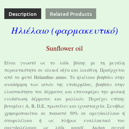
Description
Related Products
Ηλιέλαιο (φαρμακευτικό)
Sunflower οil
Είναι γνωστό ως το λάδι βάσης με τη μεγάλη
περιεκτικότητα σε ολεικά οξέα και λεκιθίνη. Προέρχεται
από το φυτό Helianthus annus. Το ηλιέλαιο βοηθάει στην
αναδόμηση των ιστών της επιδερμίδας, βοηθάει στην
ελαστικότητα του δέρματος και επαναφέρει την φυσική
ενυδάτωση δέρματος και μαλλιών. Περιέχει επίσης
βιταμίνες Α, Β, D,Ε, πρωτεΐνες και ιχνοστοιχεία. Συνήθως
χρησιμοποιείται σε ποσοστό 50% σε αμυγδαλέλαιο ή
σταφυλέλαιο ή ως πλήρως εναλλακτικό του
αμυγδαλέλαιου ως λάδι μασάζ. Ακόμη συχνά