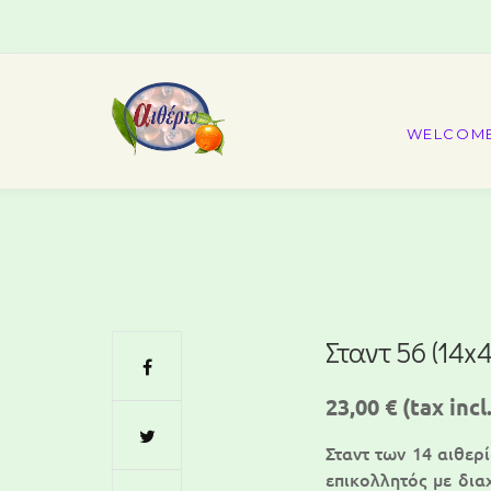
WELCOM
Σταντ 56 (14x4
23,00 €
(tax incl.
Σταντ των 14 αιθερ
επικολλητός με δια