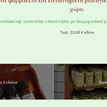
ια φαρμακεία και καταστήματα βιολογικ
χώρο.
κατασκευής γιασενίτης επικολλητός με διαχωριστικά με
Τιμή : 23,00 € άδειο
ς 6 ελαίων
Σταν