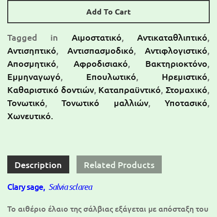
Add To Cart
Tagged in
Αιμοστατικό
,
Αντικαταθλιπτικό
,
Αντισηπτικό
,
Αντισπασμοδικό
,
Αντιφλογιστικό
,
Αποσμητικό
,
Αφροδισιακό
,
Βακτηριοκτόνο
,
Εμμηναγωγό
,
Επουλωτικό
,
Ηρεμιστικό
,
Καθαριστικό δοντιών
,
Καταπραϋντικό
,
Στομαχικό
,
Τονωτικό
,
Τονωτικό μαλλιών
,
Υποτασικό
,
Χωνευτικό.
Description
Related Products
Clary sage,
Salvia sclarea
Το αιθέριο έλαιο της σάλβιας εξάγεται με απόσταξη του