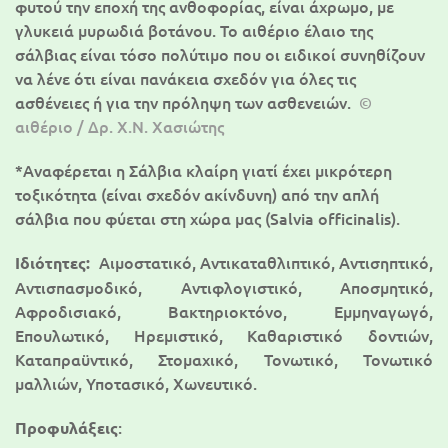
φυτού την εποχή της ανθοφορίας, είναι άχρωμο, με
γλυκειά μυρωδιά βοτάνου. Το αιθέριο έλαιο της
σάλβιας είναι τόσο πολύτιμο που οι ειδικοί συνηθίζουν
να λένε ότι είναι πανάκεια σχεδόν για όλες τις
ασθένειες ή για την πρόληψη των ασθενειών.
©
αιθέριο / Δρ. Χ.Ν. Χασιώτης
*Αναφέρεται η Σάλβια κλαίρη γιατί έχει μικρότερη
τοξικότητα (είναι σχεδόν ακίνδυνη) από την απλή
σάλβια που φύεται στη χώρα μας (Salvia officinalis).
Αιμοστατικό, Αντικαταθλιπτικό, Αντισηπτικό,
Ιδιότητες:
Αντισπασμοδικό, Αντιφλογιστικό, Αποσμητικό,
Αφροδισιακό, Βακτηριοκτόνο, Εμμηναγωγό,
Επουλωτικό, Ηρεμιστικό, Καθαριστικό δοντιών,
Καταπραϋντικό, Στομαχικό, Τονωτικό, Τονωτικό
μαλλιών, Υποτασικό, Χωνευτικό.
:
Προφυλάξεις