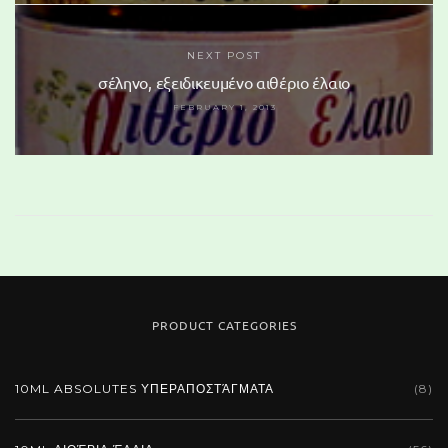
NEXT POST
σέληνο, εξειδικευμένο αιθέριο έλαιο
FEBRUARY 1, 2013
PRODUCT CATEGORIES
110 Glass Marble
10ML ABSOLUTES ΥΠΕΡΑΠΟΣΤΆΓΜΑΤΑ
(8)
19,50 €
(tax incl.)