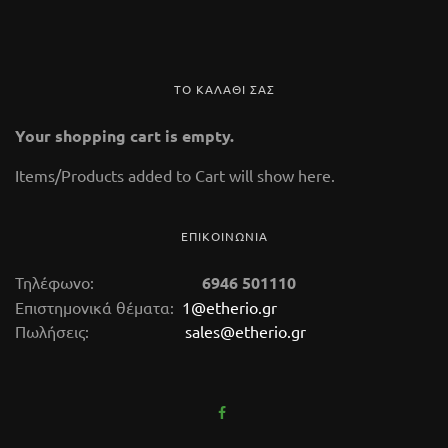
ΤΟ ΚΑΛΑΘΙ ΣΑΣ
Your shopping cart is empty.
112 Glass Marble
Items/Products added to Cart will show here.
14,50 €
(tax incl.)
ΕΠΙΚΟΙΝΩΝΙΑ
καυστήρας αιθερίων ελαίων Κωδικός 112 Ύψος
9,5 cm. Kαυστήρας αρωματοθεραπείας
Τηλέφωνο:
6946 501110
κατασκευασμένος από μάρμαρο. Στο κάτω μέρος
Επιστημονικά θέματα:
1@etherio.gr
Πωλήσεις:
sales@etherio.gr
της συσκευής τοποθετούμε ένα μικρό κεράκι
ρεσώ ενώ το πάνω μέρος (δοχείο-βραστήρα) το
γεμίζουμε με νερό. Μέσα στο νερό ρίχνουμε
μερικές σταγόνες από το αιθέριο έλαιο της
αρεσκείας μας και ανάβουμε το κεράκι. Με την