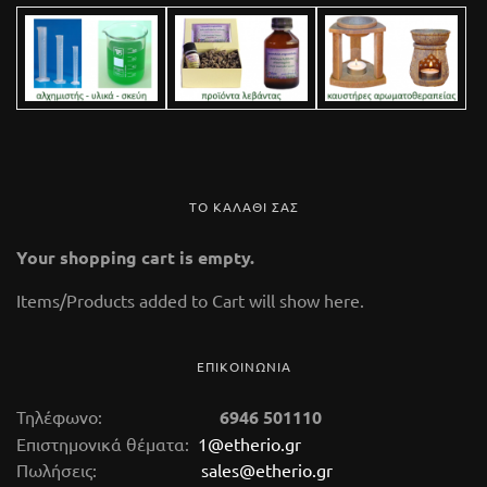
ΤΟ ΚΑΛΑΘΙ ΣΑΣ
Your shopping cart is empty.
112 Glass Marble
Items/Products added to Cart will show here.
14,50 €
(tax incl.)
ΕΠΙΚΟΙΝΩΝΙΑ
καυστήρας αιθερίων ελαίων Κωδικός 112 Ύψος
9,5 cm. Kαυστήρας αρωματοθεραπείας
Τηλέφωνο:
6946 501110
κατασκευασμένος από μάρμαρο. Στο κάτω μέρος
Επιστημονικά θέματα:
1@etherio.gr
Πωλήσεις:
sales@etherio.gr
της συσκευής τοποθετούμε ένα μικρό κεράκι