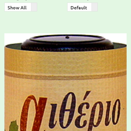
Order
Show All
Default
By