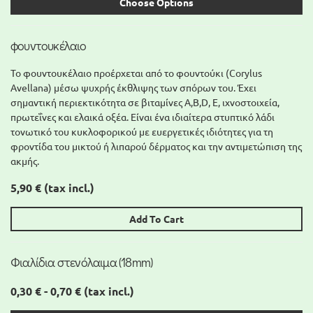
Choose Options
φουντουκέλαιο
Το φουντουκέλαιο προέρχεται από το φουντούκι (Corylus
Avellana) μέσω ψυχρής έκθλιψης των σπόρων του. Έχει
σημαντική περιεκτικότητα σε βιταμίνες A,Β,D, Ε, ιχνοστοιχεία,
πρωτεΐνες και ελαικά οξέα. Είναι ένα ιδιαίτερα στυπτικό λάδι
τονωτικό του κυκλοφορικού με ευεργετικές ιδιότητες για τη
φροντίδα του μικτού ή λιπαρού δέρματος και την αντιμετώπιση της
ακμής.
5,90 €
(tax incl.)
Add To Cart
Φιαλίδια στενόλαιμα (18mm)
0,30 € - 0,70 €
(tax incl.)