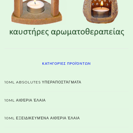
ΚΑΤΗΓΟΡΊΕΣ ΠΡΟΪΌΝΤΩΝ
10ML ABSOLUTES ΥΠΕΡΑΠΟΣΤΆΓΜΑΤΑ
10ML ΑΙΘΈΡΙΑ ΈΛΑΙΑ
10ML ΕΞΕΙΔΙΚΕΥΜΈΝΑ ΑΙΘΈΡΙΑ ΈΛΑΙΑ