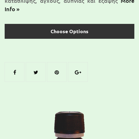
κατάθλιψης, άγχους, αϋπνίας και έξαψης
More
Info »
Choose Options