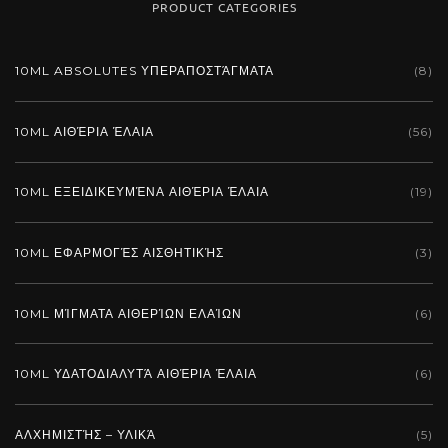
PRODUCT CATEGORIES
10ML ABSOLUTES ΥΠΕΡΑΠΟΣΤΆΓΜΑΤΑ
(8)
10ML ΑΙΘΈΡΙΑ ΈΛΑΙΑ
(56)
10ML ΕΞΕΙΔΙΚΕΥΜΈΝΑ ΑΙΘΈΡΙΑ ΈΛΑΙΑ
(19)
10ML ΕΦΑΡΜΟΓΈΣ ΑΙΣΘΗΤΙΚΉΣ
(3)
10ML ΜΊΓΜΑΤΑ ΑΙΘΕΡΊΩΝ ΕΛΑΊΩΝ
(6)
10ML ΥΔΑΤΟΔΙΑΛΥΤΆ ΑΙΘΈΡΙΑ ΈΛΑΙΑ
(6)
ΑΛΧΗΜΙΣΤΉΣ – ΥΛΙΚΆ
(5)