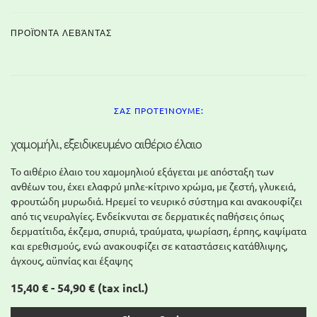
ΠΡΟΪΌΝΤΑ ΛΕΒΆΝΤΑΣ
ΣΑΣ ΠΡΟΤΕΊΝΟΥΜΕ:
χαμομήλι, εξειδικευμένο αιθέριο έλαιο
Το αιθέριο έλαιο του χαμομηλιού εξάγεται με απόσταξη των
ανθέων του, έχει ελαφρύ μπλε-κίτρινο χρώμα, με ζεστή, γλυκειά,
φρουτώδη μυρωδιά. Ηρεμεί το νευρικό σύστημα και ανακουφίζει
από τις νευραλγίες. Ενδείκνυται σε δερματικές παθήσεις όπως
δερματίτιδα, έκζεμα, σπυριά, τραύματα, ψωρίαση, έρπης, καψίματα
και ερεθισμούς, ενώ ανακουφίζει σε καταστάσεις κατάθλιψης,
άγχους, αϋπνίας και έξαψης
15,40 € - 54,90 €
(tax incl.)