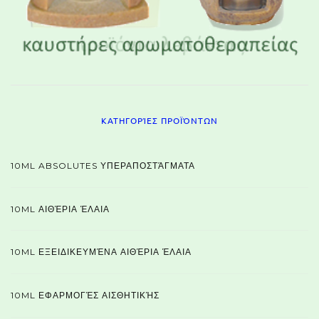
ΚΑΤΗΓΟΡΊΕΣ ΠΡΟΪΌΝΤΩΝ
10ML ABSOLUTES ΥΠΕΡΑΠΟΣΤΆΓΜΑΤΑ
10ML ΑΙΘΈΡΙΑ ΈΛΑΙΑ
10ML ΕΞΕΙΔΙΚΕΥΜΈΝΑ ΑΙΘΈΡΙΑ ΈΛΑΙΑ
10ML ΕΦΑΡΜΟΓΈΣ ΑΙΣΘΗΤΙΚΉΣ