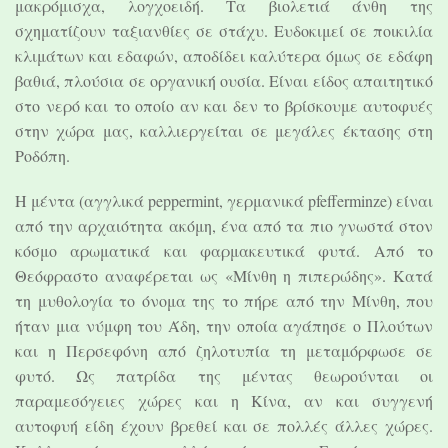
μακρόμισχα, λογχοειδή. Τα βιολετιά άνθη της
σχηματίζουν ταξιανθίες σε στάχυ. Ευδοκιμεί σε ποικιλία
κλιμάτων και εδαφών, αποδίδει καλύτερα όμως σε εδάφη
βαθιά, πλούσια σε οργανική ουσία. Είναι είδος απαιτητικό
στο νερό και το οποίο αν και δεν το βρίσκουμε αυτοφυές
στην χώρα μας, καλλιεργείται σε μεγάλες έκτασης στη
Ροδόπη.
Η μέντα (αγγλικά peppermint, γερμανικά pfefferminze) είναι
από την αρχαιότητα ακόμη, ένα από τα πιο γνωστά στον
κόσμο αρωματικά και φαρμακευτικά φυτά. Από το
Θεόφραστο αναφέρεται ως «Μίνθη η πιπερώδης». Κατά
τη μυθολογία το όνομα της το πήρε από την Μίνθη, που
ήταν μια νύμφη του Άδη, την οποία αγάπησε ο Πλούτων
και η Περσεφόνη από ζηλοτυπία τη μεταμόρφωσε σε
φυτό. Ως πατρίδα της μέντας θεωρούνται οι
παραμεσόγειες χώρες και η Κίνα, αν και συγγενή
αυτοφυή είδη έχουν βρεθεί και σε πολλές άλλες χώρες.