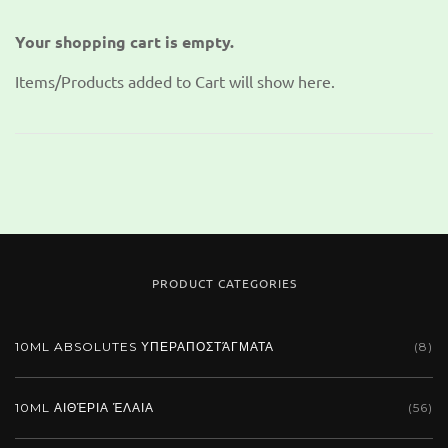
Your shopping cart is empty.
Items/Products added to Cart will show here.
PRODUCT CATEGORIES
10ML ABSOLUTES ΥΠΕΡΑΠΟΣΤΆΓΜΑΤΑ
(8)
10ML ΑΙΘΈΡΙΑ ΈΛΑΙΑ
(56)