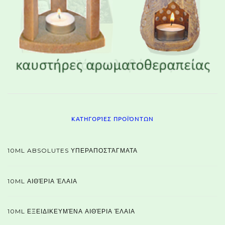
ΚΑΤΗΓΟΡΊΕΣ ΠΡΟΪΌΝΤΩΝ
10ML ABSOLUTES ΥΠΕΡΑΠΟΣΤΆΓΜΑΤΑ
10ML ΑΙΘΈΡΙΑ ΈΛΑΙΑ
10ML ΕΞΕΙΔΙΚΕΥΜΈΝΑ ΑΙΘΈΡΙΑ ΈΛΑΙΑ