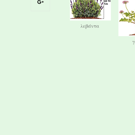
λεβάντα
γ