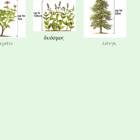
δυόσμος
εράνι
λάνγκ