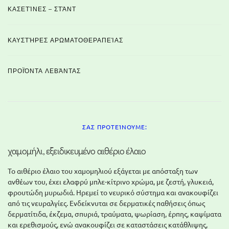
ΚΑΣΕΤΊΝΕΣ – ΣΤΆΝΤ
ΚΑΥΣΤΉΡΕΣ ΑΡΩΜΑΤΟΘΕΡΑΠΕΊΑΣ
ΠΡΟΪΌΝΤΑ ΛΕΒΆΝΤΑΣ
ΣΑΣ ΠΡΟΤΕΊΝΟΥΜΕ:
χαμομήλι, εξειδικευμένο αιθέριο έλαιο
Το αιθέριο έλαιο του χαμομηλιού εξάγεται με απόσταξη των
ανθέων του, έχει ελαφρύ μπλε-κίτρινο χρώμα, με ζεστή, γλυκειά,
φρουτώδη μυρωδιά. Ηρεμεί το νευρικό σύστημα και ανακουφίζει
από τις νευραλγίες. Ενδείκνυται σε δερματικές παθήσεις όπως
δερματίτιδα, έκζεμα, σπυριά, τραύματα, ψωρίαση, έρπης, καψίματα
και ερεθισμούς, ενώ ανακουφίζει σε καταστάσεις κατάθλιψης,