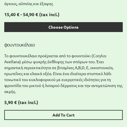
άγχους, αϋπνίας και έξαψης
15,40 € - 54,90 €
(tax incl.)
Choose Options
φουντουκέλαιο
Το φουντουκέλαιο προέρχεται από το φουντούκι (Corylus
Avellana) μέσω ψυχρής έκθλιψης των σπόρων του. Έχει
σημαντική περιεκτικότητα σε βιταμίνες A,Β,D, Ε, ιχνοστοιχεία,
πρωτεΐνες και ελαικά οξέα. Είναι ένα ιδιαίτερα στυπτικό λάδι
τονωτικό του κυκλοφορικού με ευεργετικές ιδιότητες για τη
φροντίδα του μικτού ή λιπαρού δέρματος και την αντιμετώπιση της
ακμής.
5,90 €
(tax incl.)
Add To Cart