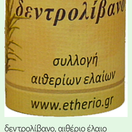
δεντρολίβανο, αιθέριο έλαιο