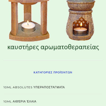
ΚΑΤΗΓΟΡΊΕΣ ΠΡΟΪΌΝΤΩΝ
10ML ABSOLUTES ΥΠΕΡΑΠΟΣΤΆΓΜΑΤΑ
10ML ΑΙΘΈΡΙΑ ΈΛΑΙΑ