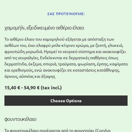
ΣΑΣ ΠΡΟΤΕΊΝΟΥΜΕ:
χαμομήλι, εξειδικευμένο αιθέριο έλαιο
Το αιθέριο έλαιο του χαμομηλιού εξάγεται με απόσταξη των
ανθέων του, έχει ελαφρύ μπλε-κίτρινο χρώμα, με ζεστή, γλυκειά,
φρουτώδη μυρωδιά. Ηρεμεί το νευρικό σύστημα και ανακουφίζει
από τις νευραλγίες. Ενδείκνυται σε δερματικές παθήσεις όπως
δερματίτιδα, έκζεμα, σπυριά, τραύματα, ψωρίαση, έρπης, καψίματα
και ερεθισμούς, ενώ ανακουφίζει σε καταστάσεις κατάθλιψης,
άγχους, αϋπνίας και έξαψης
15,40 € - 54,90 €
(tax incl.)
Choose Options
φουντουκέλαιο
Το φουντουκέλαιο προέρχεται από το φουντούκι (Corylus