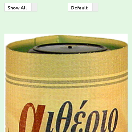
Order
Show All
Default
By