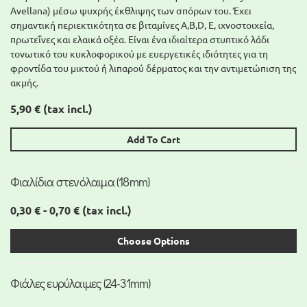
Avellana) μέσω ψυχρής έκθλιψης των σπόρων του. Έχει
σημαντική περιεκτικότητα σε βιταμίνες A,Β,D, Ε, ιχνοστοιχεία,
πρωτεΐνες και ελαικά οξέα. Είναι ένα ιδιαίτερα στυπτικό λάδι
τονωτικό του κυκλοφορικού με ευεργετικές ιδιότητες για τη
φροντίδα του μικτού ή λιπαρού δέρματος και την αντιμετώπιση της
ακμής.
5,90 €
(tax incl.)
Add To Cart
Φιαλίδια στενόλαιμα (18mm)
0,30 € - 0,70 €
(tax incl.)
Choose Options
Φιάλες ευρύλαιμες (24-31mm)