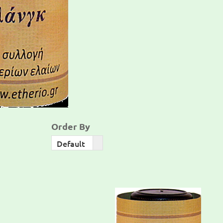
Order By
Order
Default
By