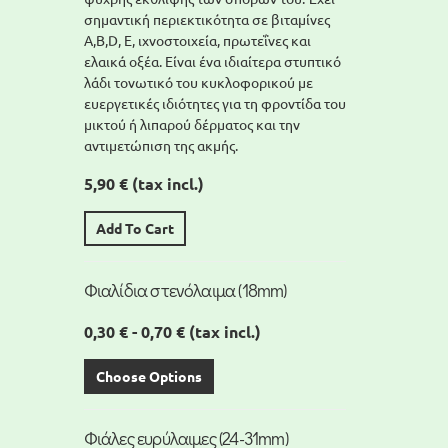
σημαντική περιεκτικότητα σε βιταμίνες
A,Β,D, Ε, ιχνοστοιχεία, πρωτεΐνες και
ελαικά οξέα. Είναι ένα ιδιαίτερα στυπτικό
λάδι τονωτικό του κυκλοφορικού με
ευεργετικές ιδιότητες για τη φροντίδα του
μικτού ή λιπαρού δέρματος και την
αντιμετώπιση της ακμής.
5,90 €
(tax incl.)
Add To Cart
Φιαλίδια στενόλαιμα (18mm)
0,30 € - 0,70 €
(tax incl.)
Choose Options
Φιάλες ευρύλαιμες (24-31mm)