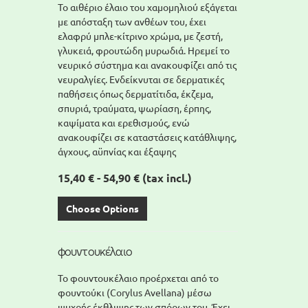
Το αιθέριο έλαιο του χαμομηλιού εξάγεται
με απόσταξη των ανθέων του, έχει
ελαφρύ μπλε-κίτρινο χρώμα, με ζεστή,
γλυκειά, φρουτώδη μυρωδιά. Ηρεμεί το
νευρικό σύστημα και ανακουφίζει από τις
νευραλγίες. Ενδείκνυται σε δερματικές
παθήσεις όπως δερματίτιδα, έκζεμα,
σπυριά, τραύματα, ψωρίαση, έρπης,
καψίματα και ερεθισμούς, ενώ
ανακουφίζει σε καταστάσεις κατάθλιψης,
άγχους, αϋπνίας και έξαψης
15,40 € - 54,90 €
(tax incl.)
Choose Options
φουντουκέλαιο
Το φουντουκέλαιο προέρχεται από το
φουντούκι (Corylus Avellana) μέσω
ψυχρής έκθλιψης των σπόρων του. Έχει