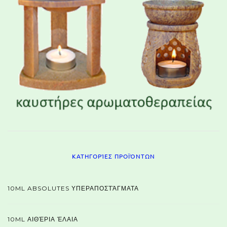
ΚΑΤΗΓΟΡΊΕΣ ΠΡΟΪΌΝΤΩΝ
10ML ABSOLUTES ΥΠΕΡΑΠΟΣΤΆΓΜΑΤΑ
10ML ΑΙΘΈΡΙΑ ΈΛΑΙΑ