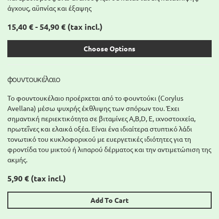
άγχους, αϋπνίας και έξαψης
15,40 € - 54,90 €
(tax incl.)
Choose Options
φουντουκέλαιο
Το φουντουκέλαιο προέρχεται από το φουντούκι (Corylus
Avellana) μέσω ψυχρής έκθλιψης των σπόρων του. Έχει
σημαντική περιεκτικότητα σε βιταμίνες A,Β,D, Ε, ιχνοστοιχεία,
πρωτεΐνες και ελαικά οξέα. Είναι ένα ιδιαίτερα στυπτικό λάδι
τονωτικό του κυκλοφορικού με ευεργετικές ιδιότητες για τη
φροντίδα του μικτού ή λιπαρού δέρματος και την αντιμετώπιση της
ακμής.
5,90 €
(tax incl.)
Add To Cart