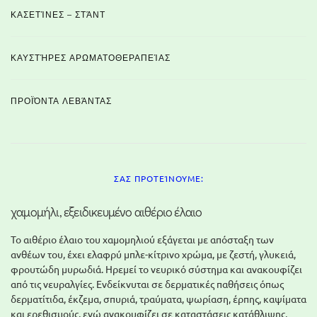
ΚΑΣΕΤΊΝΕΣ – ΣΤΆΝΤ
ΚΑΥΣΤΉΡΕΣ ΑΡΩΜΑΤΟΘΕΡΑΠΕΊΑΣ
ΠΡΟΪΌΝΤΑ ΛΕΒΆΝΤΑΣ
ΣΑΣ ΠΡΟΤΕΊΝΟΥΜΕ:
χαμομήλι, εξειδικευμένο αιθέριο έλαιο
Το αιθέριο έλαιο του χαμομηλιού εξάγεται με απόσταξη των
ανθέων του, έχει ελαφρύ μπλε-κίτρινο χρώμα, με ζεστή, γλυκειά,
φρουτώδη μυρωδιά. Ηρεμεί το νευρικό σύστημα και ανακουφίζει
από τις νευραλγίες. Ενδείκνυται σε δερματικές παθήσεις όπως
δερματίτιδα, έκζεμα, σπυριά, τραύματα, ψωρίαση, έρπης, καψίματα
και ερεθισμούς, ενώ ανακουφίζει σε καταστάσεις κατάθλιψης,