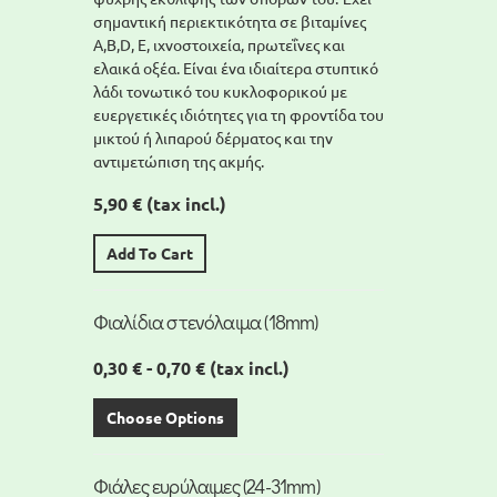
σημαντική περιεκτικότητα σε βιταμίνες
A,Β,D, Ε, ιχνοστοιχεία, πρωτεΐνες και
ελαικά οξέα. Είναι ένα ιδιαίτερα στυπτικό
λάδι τονωτικό του κυκλοφορικού με
ευεργετικές ιδιότητες για τη φροντίδα του
μικτού ή λιπαρού δέρματος και την
αντιμετώπιση της ακμής.
5,90 €
(tax incl.)
Add To Cart
Φιαλίδια στενόλαιμα (18mm)
0,30 € - 0,70 €
(tax incl.)
Choose Options
Φιάλες ευρύλαιμες (24-31mm)