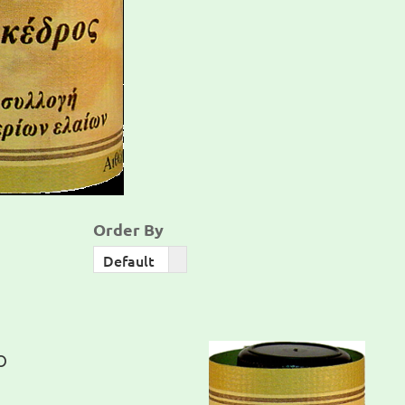
Order By
Order
Default
By
ο