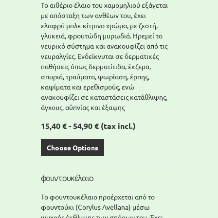
Το αιθέριο έλαιο του χαμομηλιού εξάγεται
με απόσταξη των ανθέων του, έχει
ελαφρύ μπλε-κίτρινο χρώμα, με ζεστή,
γλυκειά, φρουτώδη μυρωδιά. Ηρεμεί το
νευρικό σύστημα και ανακουφίζει από τις
νευραλγίες. Ενδείκνυται σε δερματικές
παθήσεις όπως δερματίτιδα, έκζεμα,
σπυριά, τραύματα, ψωρίαση, έρπης,
καψίματα και ερεθισμούς, ενώ
ανακουφίζει σε καταστάσεις κατάθλιψης,
άγχους, αϋπνίας και έξαψης
15,40 € - 54,90 €
(tax incl.)
Choose Options
φουντουκέλαιο
Το φουντουκέλαιο προέρχεται από το
φουντούκι (Corylus Avellana) μέσω
ψυχρής έκθλιψης των σπόρων του. Έχει