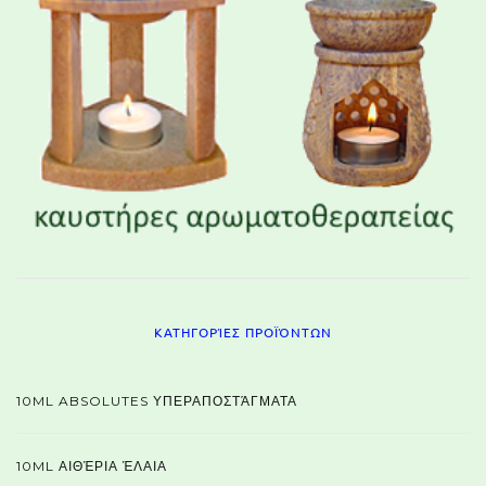
ΚΑΤΗΓΟΡΊΕΣ ΠΡΟΪΌΝΤΩΝ
10ML ABSOLUTES ΥΠΕΡΑΠΟΣΤΆΓΜΑΤΑ
10ML ΑΙΘΈΡΙΑ ΈΛΑΙΑ