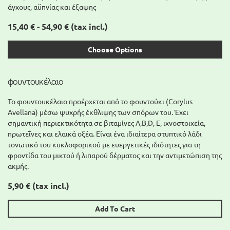
άγχους, αϋπνίας και έξαψης
15,40 € - 54,90 €
(tax incl.)
Choose Options
φουντουκέλαιο
Το φουντουκέλαιο προέρχεται από το φουντούκι (Corylus
Avellana) μέσω ψυχρής έκθλιψης των σπόρων του. Έχει
σημαντική περιεκτικότητα σε βιταμίνες A,Β,D, Ε, ιχνοστοιχεία,
πρωτεΐνες και ελαικά οξέα. Είναι ένα ιδιαίτερα στυπτικό λάδι
τονωτικό του κυκλοφορικού με ευεργετικές ιδιότητες για τη
φροντίδα του μικτού ή λιπαρού δέρματος και την αντιμετώπιση της
ακμής.
5,90 €
(tax incl.)
Add To Cart