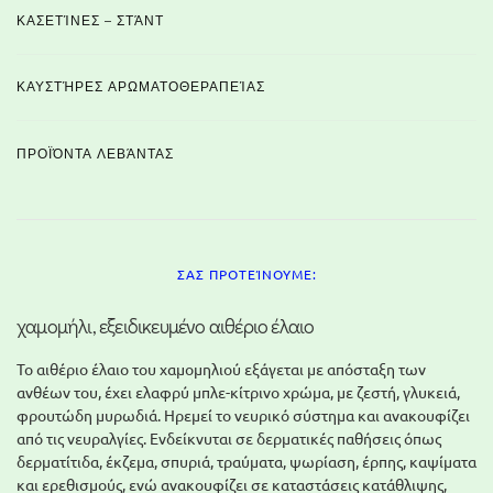
ΚΑΣΕΤΊΝΕΣ – ΣΤΆΝΤ
ΚΑΥΣΤΉΡΕΣ ΑΡΩΜΑΤΟΘΕΡΑΠΕΊΑΣ
ΠΡΟΪΌΝΤΑ ΛΕΒΆΝΤΑΣ
ΣΑΣ ΠΡΟΤΕΊΝΟΥΜΕ:
χαμομήλι, εξειδικευμένο αιθέριο έλαιο
Το αιθέριο έλαιο του χαμομηλιού εξάγεται με απόσταξη των
ανθέων του, έχει ελαφρύ μπλε-κίτρινο χρώμα, με ζεστή, γλυκειά,
φρουτώδη μυρωδιά. Ηρεμεί το νευρικό σύστημα και ανακουφίζει
από τις νευραλγίες. Ενδείκνυται σε δερματικές παθήσεις όπως
δερματίτιδα, έκζεμα, σπυριά, τραύματα, ψωρίαση, έρπης, καψίματα
και ερεθισμούς, ενώ ανακουφίζει σε καταστάσεις κατάθλιψης,