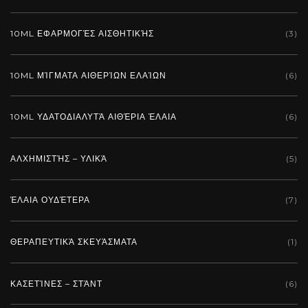
10ML ΕΦΑΡΜΟΓΈΣ ΑΙΣΘΗΤΙΚΉΣ
(3)
10ML ΜΊΓΜΑΤΑ ΑΙΘΕΡΊΩΝ ΕΛΑΊΩΝ
(6)
10ML ΥΔΑΤΟΔΙΑΛΥΤΆ ΑΙΘΈΡΙΑ ΈΛΑΙΑ
(6)
ΑΛΧΗΜΙΣΤΉΣ – ΥΛΙΚΆ
(5)
ΈΛΑΙΑ ΟΥΔΈΤΕΡΑ
(7)
ΘΕΡΑΠΕΥΤΙΚΆ ΣΚΕΥΆΣΜΑΤΑ
(1)
ΚΑΣΕΤΊΝΕΣ – ΣΤΆΝΤ
(6)