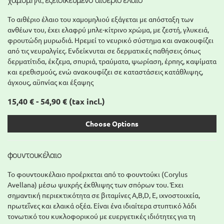
Το αιθέριο έλαιο του χαμομηλιού εξάγεται με απόσταξη των
ανθέων του, έχει ελαφρύ μπλε-κίτρινο χρώμα, με ζεστή, γλυκειά,
φρουτώδη μυρωδιά. Ηρεμεί το νευρικό σύστημα και ανακουφίζει
από τις νευραλγίες. Ενδείκνυται σε δερματικές παθήσεις όπως
δερματίτιδα, έκζεμα, σπυριά, τραύματα, ψωρίαση, έρπης, καψίματα
και ερεθισμούς, ενώ ανακουφίζει σε καταστάσεις κατάθλιψης,
άγχους, αϋπνίας και έξαψης
15,40 € - 54,90 €
(tax incl.)
Choose Options
φουντουκέλαιο
Το φουντουκέλαιο προέρχεται από το φουντούκι (Corylus
Avellana) μέσω ψυχρής έκθλιψης των σπόρων του. Έχει
σημαντική περιεκτικότητα σε βιταμίνες A,Β,D, Ε, ιχνοστοιχεία,
πρωτεΐνες και ελαικά οξέα. Είναι ένα ιδιαίτερα στυπτικό λάδι
τονωτικό του κυκλοφορικού με ευεργετικές ιδιότητες για τη