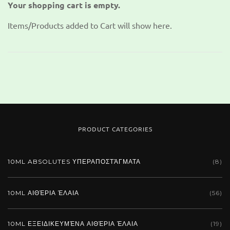
Your shopping cart is empty.
Items/Products added to Cart will show here.
PRODUCT CATEGORIES
10ML ABSOLUTES ΥΠΕΡΑΠΟΣΤΆΓΜΑΤΑ
(8)
10ML ΑΙΘΈΡΙΑ ΈΛΑΙΑ
(56)
10ML ΕΞΕΙΔΙΚΕΥΜΈΝΑ ΑΙΘΈΡΙΑ ΈΛΑΙΑ
(19)