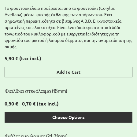
Το φουντουκέλαιο προέρχεται από το φουντούκι (Corylus
Avellana) μέσω ψυχρής έκθλιψης των σπόρων του. Έχει
σημαντική περιεκτικότητα σε βιταμίνες A,Β,D, Ε, ιχνοστοιχεία,
πρωτεΐνες και ελαικά οξέα. Είναι ένα ιδιαίτερα στυπτικό λάδι
τονωτικό του κυκλοφορικού με ευεργετικές ιδιότητες για τη
φροντίδα του μικτού ή λιπαρού δέρματος και την αντιμετώπιση της
ακμής.
5,90 €
(tax incl.)
Add To Cart
Φιαλίδια στενόλαιμα (18mm)
0,30 € - 0,70 €
(tax incl.)
Choose Options
Φιάλες ευρύλαιμες (24-31mm)