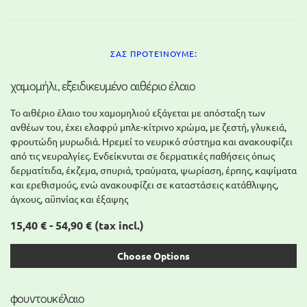
ΣΑΣ ΠΡΟΤΕΊΝΟΥΜΕ:
χαμομήλι, εξειδικευμένο αιθέριο έλαιο
Το αιθέριο έλαιο του χαμομηλιού εξάγεται με απόσταξη των
ανθέων του, έχει ελαφρύ μπλε-κίτρινο χρώμα, με ζεστή, γλυκειά,
φρουτώδη μυρωδιά. Ηρεμεί το νευρικό σύστημα και ανακουφίζει
από τις νευραλγίες. Ενδείκνυται σε δερματικές παθήσεις όπως
δερματίτιδα, έκζεμα, σπυριά, τραύματα, ψωρίαση, έρπης, καψίματα
και ερεθισμούς, ενώ ανακουφίζει σε καταστάσεις κατάθλιψης,
άγχους, αϋπνίας και έξαψης
15,40 € - 54,90 €
(tax incl.)
Choose Options
φουντουκέλαιο