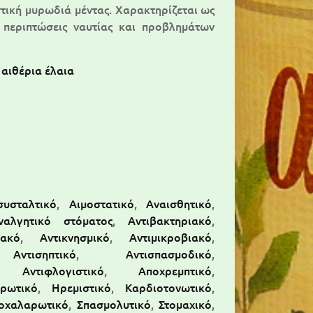
τική μυρωδιά μέντας. Χαρακτηρίζεται ως
περιπτώσεις ναυτίας και προβλημάτων
 αιθέρια έλαια
συσταλτικό
,
Αιμοστατικό
,
Αναισθητικό
,
ναλγητικό στόματος
,
Αντιβακτηριακό
,
ϊακό
,
Αντικνησμικό
,
Αντιμικροβιακό
,
,
Αντισηπτικό
,
Αντισπασμοδικό
,
,
Αντιφλογιστικό
,
Αποχρεμπτικό
,
δρωτικό
,
Ηρεμιστικό
,
Καρδιοτονωτικό
,
οχαλαρωτικό
,
Σπασμολυτικό
,
Στομαχικό
,