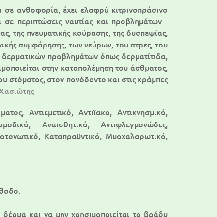
αι σε ανθοφορία, έχει ελαφρύ κιτρινοπράσινο
α σε περιπτώσεις ναυτίας και προβλημάτων
ας, της πνευματικής κούρασης, της δυσπεψίας,
νικής συμφόρησης, των νεύρων, του στρες, του
ση δερματικών προβλημάτων όπως δερματίτιδα,
ιμοποιείται στην καταπολέμηση του άσθματος,
του στόματος, στον πονόδοντο και στις κράμπες
 Χασιώτης
ατος, Αντιεμετικό, Αντιϊακο, Αντικνησμικό,
ασμοδικό, Αναισθητικό, Αντιφλεγμονώδες,
ιοτονωτικό, Καταπραϋντικό, Μυοχαλαρωτικό,
έθοδο.
ο δέρμα και να μην χρησιμοποιείται το βράδυ