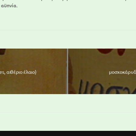
 αϋπνία.
s, αιθέριο έλαιο)
μοσχοκάρυδο
112 Glass Marble
116 Glas
arble
14,50 €
(tax incl.)
12,50 €
(t
ncl.)