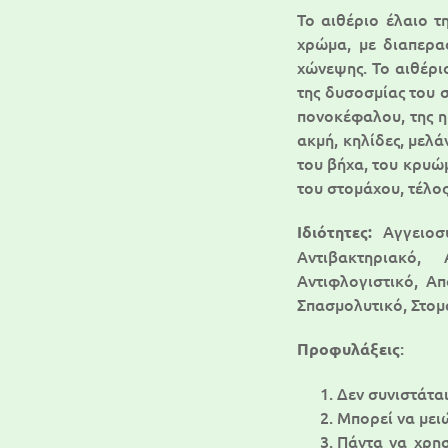
Το αιθέριο έλαιο τ
χρώμα, με διαπερα
χώνεψης. Το αιθέρι
της δυσοσμίας του σ
πονοκέφαλου, της η
ακμή, κηλίδες, μελ
του βήχα, του κρυώμ
του στομάχου, τέλος
Αγγειοσ
Ιδιότητες:
Αντιβακτηριακό, 
Αντιφλογιστικό, Α
Σπασμολυτικό, Στομ
:
Προφυλάξεις
Δεν συνιστάτα
Μπορεί να μει
Πάντα να χρησ