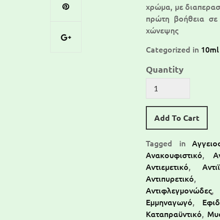
χρώμα, με διαπερασ
πρώτη βοήθεια σε 
χώνεψης
Categorized in
10ml
Quantity
Add To Cart
Tagged in
Αγγειο
Ανακουφιστικό
,
Α
Αντιεμετικό
,
Αντι
Αντιπυρετικό
Αντιφλεγμονώδες
Εμμηναγωγό
,
Εφι
Καταπραϋντικό
,
Μυ