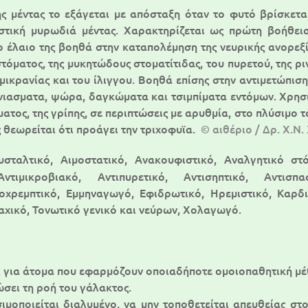
ης μέντας το εξάγεται με απόσταξη όταν το φυτό βρίσκετ
στική μυρωδιά μέντας. Χαρακτηρίζεται ως πρώτη βοήθει
ο έλαιο της βοηθά στην καταπολέμηση της νευρικής ανορεξί
τόματος, της μυκητώδους στοματίτιδας, του πυρετού, της ρι
μικρανίας και του ίλιγγου. Βοηθά επίσης στην αντιμετώπι
άνιασματα, ψώρα, δαγκώματα και τσιμπίματα εντόμων. Χρησ
ατος, της γρίπης, σε περιπτώσεις με αρυθμία, στο πλύσιμο 
 θεωρείται ότι προάγει την τριχοφυϊα.
© αιθέριο / Δρ. Χ.Ν.
υσταλτικό, Αιμοστατικό, Ανακουφιστικό, Αναλγητικό στόμ
Αντιμικροβιακό, Αντιπυρετικό, Αντισηπτικό, Αντισπ
ποχρεμπτικό, Εμμηναγωγό, Εφιδρωτικό, Ηρεμιστικό, Καρδ
αχικό, Τονωτικό γενικό και νεύρων, Χολαγωγό.
ι για άτομα που εφαρμόζουν οποιαδήποτε ομοιοπαθητική μ
ώσει τη ροή του γάλακτος.
ιμοποιείται διαλυμένο, να μην τοποθετείται απευθείας στ