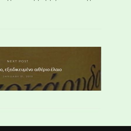
NEXT POST
, εξειδικευμένο αιθέριο έλαιο
JANUARY 31, 2013
128 Glass Marble
23,50 €
(tax incl.)
s Marble
Καυστήρας αιθερίων
ax incl.)