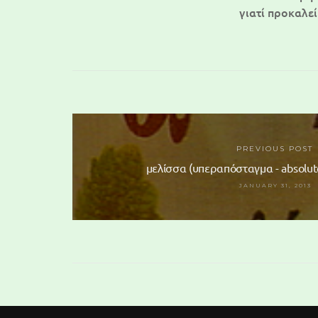
γιατί προκαλεί
PREVIOUS POST
μελίσσα (υπεραπόσταγμα - absolute
JANUARY 31, 2013
110 Glass M
19,50 €
(tax i