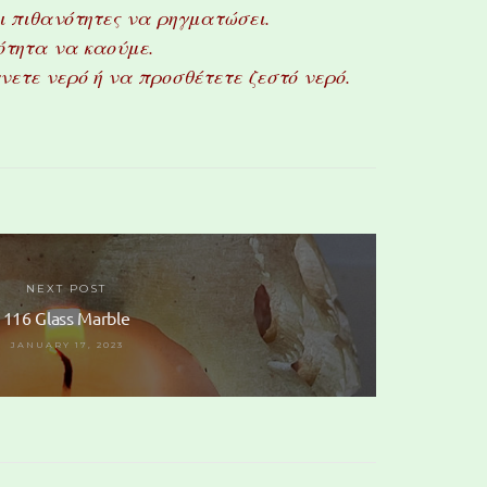
οι πιθανότητες να ρηγματώσει.
ότητα να καούμε.
χνετε νερό ή να προσθέτετε ζεστό νερό.
NEXT POST
116 Glass Marble
JANUARY 17, 2023
132 Glass Marble
s Marble