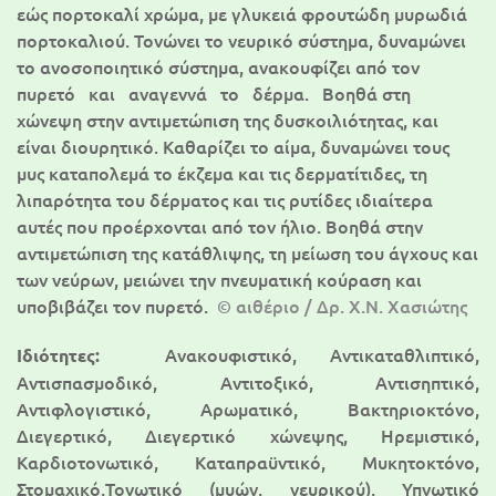
εώς πορτοκαλί χρώμα, με γλυκειά φρουτώδη μυρωδιά
πορτοκαλιού. Τονώνει το νευρικό σύστημα, δυναμώνει
το ανοσοποιητικό σύστημα, ανακουφίζει από τον
πυρετό και αναγεννά το δέρμα. Βοηθά στη
χώνεψη στην αντιμετώπιση της δυσκοιλιότητας, και
είναι διουρητικό. Καθαρίζει το αίμα, δυναμώνει τους
μυς καταπολεμά το έκζεμα και τις δερματίτιδες, τη
λιπαρότητα του δέρματος και τις ρυτίδες ιδιαίτερα
αυτές που προέρχονται από τον ήλιο. Βοηθά στην
αντιμετώπιση της κατάθλιψης, τη μείωση του άγχους και
των νεύρων, μειώνει την πνευματική κούραση και
υποβιβάζει τον πυρετό.
© αιθέριο / Δρ. Χ.Ν. Χασιώτης
Ανακουφιστικό, Αντικαταθλιπτικό,
Ιδιότητες:
Αντισπασμοδικό, Αντιτοξικό, Αντισηπτικό,
Αντιφλογιστικό, Αρωματικό, Βακτηριοκτόνο,
Διεγερτικό, Διεγερτικό χώνεψης, Ηρεμιστικό,
Καρδιοτονωτικό, Καταπραϋντικό, Μυκητοκτόνο,
Στομαχικό,Τονωτικό (μυών, νευρικού), Υπνωτικό