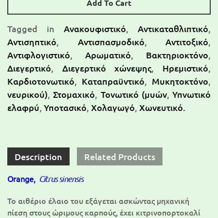
Add To Cart
Tagged in
Ανακουφιστικό
,
Αντικαταθλιπτικό
,
Αντισηπτικό
,
Αντισπασμοδικό
,
Αντιτοξικό
,
Αντιφλογιστικό
,
Αρωματικό
,
Βακτηριοκτόνο
,
Διεγερτικό
,
Διεγερτικό χώνεψης
,
Ηρεμιστικό
,
Καρδιοτονωτικό
,
Καταπραϋντικό
,
Μυκητοκτόνο
,
νευρικού)
,
Στομαχικό
,
Τονωτικό (μυών
,
Υπνωτικό
ελαφρύ
,
Υποτασικό
,
Χολαγωγό
,
Χωνευτικό.
Description
Related Products
Orange,
Citrus sinensis
Το αιθέριο έλαιο του εξάγεται ασκώντας μηχανική
πίεση στους ώριμους καρπούς, έχει κιτρινοπορτοκαλί