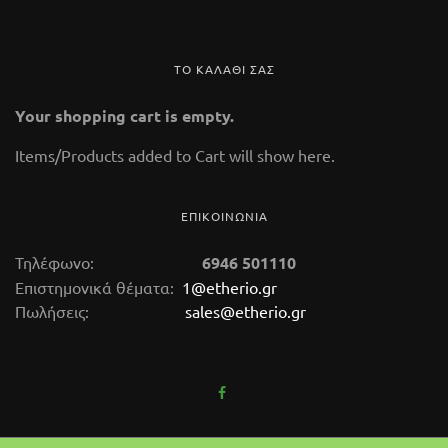
ΤΟ ΚΑΛΑΘΙ ΣΑΣ
Your shopping cart is empty.
112 Glass Marble
Items/Products added to Cart will show here.
14,50 €
(tax incl.)
ΕΠΙΚΟΙΝΩΝΙΑ
καυστήρας αιθερίων ελαίων Κωδικός 112 Ύψος
9,5 cm. Kαυστήρας αρωματοθεραπείας
Τηλέφωνο:
6946 501110
κατασκευασμένος από μάρμαρο. Στο κάτω μέρος
Επιστημονικά θέματα:
1@etherio.gr
Πωλήσεις:
sales@etherio.gr
της συσκευής τοποθετούμε ένα μικρό κεράκι
ρεσώ ενώ το πάνω μέρος (δοχείο-βραστήρα) το
γεμίζουμε με νερό. Μέσα στο νερό ρίχνουμε
μερικές σταγόνες από το αιθέριο έλαιο της
αρεσκείας μας και ανάβουμε το κεράκι. Με την
αύξηση της θερμοκρασίας το νερό ζεσταίνεται και