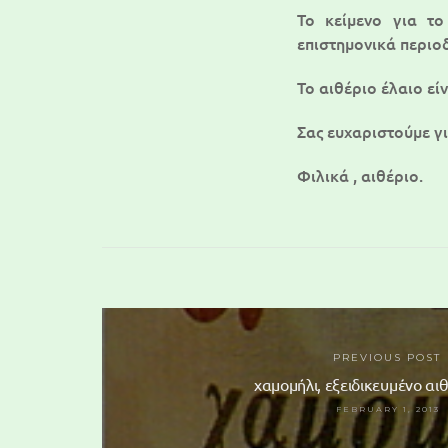
Το κείμενο για τo
επιστημονικά περιοδ
To αιθέριο έλαιο εί
Σας ευχαριστούμε γ
Φιλικά , αιθέριο.
PREVIOUS POST
χαμομήλι, εξειδικευμένο αιθ
FEBRUARY 1, 2013