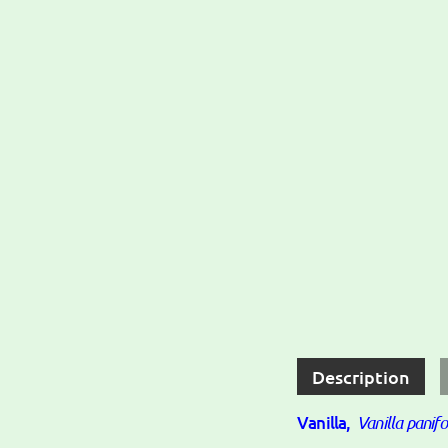
Description
Vanilla,
Vanilla panifo