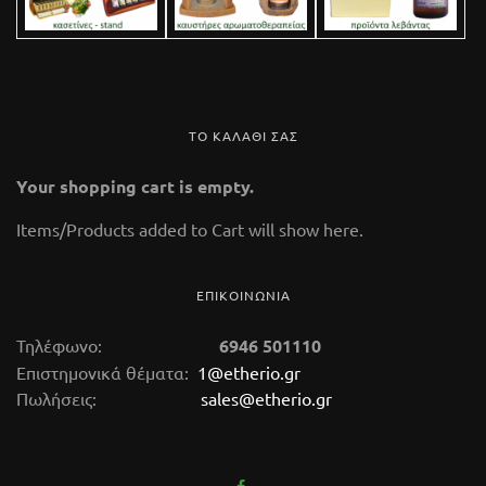
ΤΟ ΚΑΛΑΘΙ ΣΑΣ
Your shopping cart is empty.
112 Glass Marble
Items/Products added to Cart will show here.
14,50 €
(tax incl.)
ΕΠΙΚΟΙΝΩΝΙΑ
καυστήρας αιθερίων ελαίων Κωδικός 112 Ύψος
9,5 cm. Kαυστήρας αρωματοθεραπείας
Τηλέφωνο:
6946 501110
κατασκευασμένος από μάρμαρο. Στο κάτω μέρος
Επιστημονικά θέματα:
1@etherio.gr
Πωλήσεις:
sales@etherio.gr
της συσκευής τοποθετούμε ένα μικρό κεράκι
ρεσώ ενώ το πάνω μέρος (δοχείο-βραστήρα) το
γεμίζουμε με νερό. Μέσα στο νερό ρίχνουμε