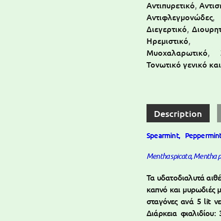
Αντιπυρετικό
,
Αντισ
Αντιφλεγμονώδες
Διεγερτικό
,
Διουρη
Ηρεμιστικό
,
Μυοχαλαρωτικό
,
Τονωτικό γενικό κα
Description
Spearmint, Peppermin
Mentha spicata, Mentha p
Τα υδατοδιαλυτά αιθέ
καπνό και μυρωδιές μ
σταγόνες ανά 5 lit 
Διάρκεια φιαλιδίου: 