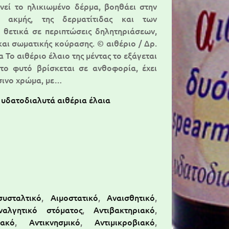
εί το ηλικιωμένο δέρμα, βοηθάει στην
ς ακμής, της δερματίτιδας και των
 θετικά σε περιπτώσεις δηλητηριάσεων,
και σωματικής κούρασης. © αιθέριο / Δρ.
 Το αιθέριο έλαιο της μέντας το εξάγεται
το φυτό βρίσκεται σε ανθοφορία, έχει
σινο χρώμα, με…
 υδατοδιαλυτά αιθέρια έλαια
συσταλτικό
,
Αιμοστατικό
,
Αναισθητικό
,
ναλγητικό στόματος
,
Αντιβακτηριακό
,
ϊακό
,
Αντικνησμικό
,
Αντιμικροβιακό
,