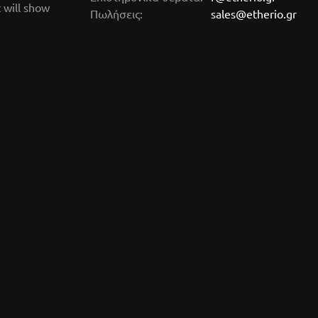
 will show
Πωλήσεις:
sales@etherio.gr
πορτοκάλι,
πεύκο - έλατο,
ο έλαιο
αιθέριο έλαιο
ιαλυτό
υδατοδιαλυτό
ax incl.)
6,90 €
(tax incl.)
αιο εξάγεται
Το αιθέριο έλαιο του πεύκου
ικό μέρος του
εξάγεται από τις βελόνες του
μονιού, έχει
φυτού, είναι σχεδόν άχρωμο
ινοκίτρινο
εώς ελαφρά κίτρινο, με
ονη, γλυκειά
δυνατό, ξηρό, βαλσαμώδες
νιού. Δρα ως
άρωμα. Είναι ισχυρό
 τονώνει το
αντισηπτικό για το
ημα και την
αναπνευστικό σύστημα σε
νει την πίεση
περιπτώσεις, κρυώματος,
More Info »
πνευμονίας,
More Info »