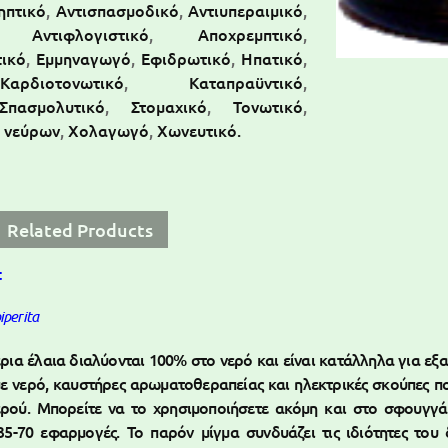
ηπτικό
,
Αντισπασμοδικό
,
Αντιυπεραιμικό
,
,
Αντιφλογιστικό
,
Αποχρεμπτικό
,
τικό
,
Εμμηναγωγό
,
Εφιδρωτικό
,
Ηπατικό
,
Καρδιοτονωτικό
,
Καταπραϋντικό
,
Σπασμολυτικό
,
Στομαχικό
,
Τονωτικό
,
ι νεύρων
,
Χολαγωγό
,
Χωνευτικό.
Related Products
t
iperita
ρια έλαια διαλύονται 100% στο νερό και είναι κατάλληλα για εξ
ε νερό, καυστήρες αρωματοθεραπείας και ηλεκτρικές σκούπες π
νερού. Μπορείτε να το χρησιμοποιήσετε ακόμη και στο σφουγγ
35-70 εφαρμογές. To παρόν μίγμα συνδυάζει τις ιδιότητες του