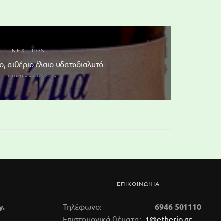
NEXT POST
ο, αιθέριο έλαιο υδατοδιαλυτό
FEBRUARY 6, 2013
ΕΠΙΚΟΙΝΩΝΙΑ
y.
Τηλέφωνο:
6946 501110
Επιστημονικά θέματα:
1@etherio.gr