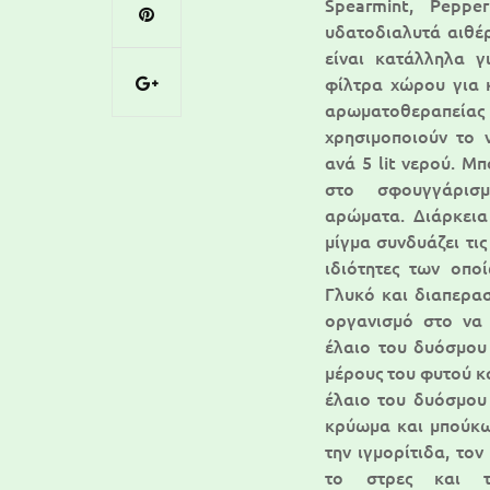
Spearmint, Pepperm
υδατοδιαλυτά αιθέρ
είναι κατάλληλα γ
φίλτρα χώρου για 
αρωματοθεραπεί
χρησιμοποιούν το 
ανά 5 lit νερού. Μ
στο σφουγγάρισμ
αρώματα. Διάρκεια
μίγμα συνδυάζει τις
ιδιότητες των οπο
Γλυκό και διαπερα
οργανισμό στο να 
έλαιο του δυόσμου 
μέρους του φυτού κα
έλαιο του δυόσμου
κρύωμα και μπούκωμ
την ιγμορίτιδα, τον
το στρες και τ