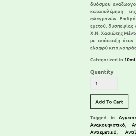
δυόσμου αναζωογον
καταπολέμηση τη
φλεγμονών. Επιδρά
εμετού, δυσπεψίας 
Χ.Ν. Χασιώτης Μέντα
με απόσταξη όταν 
ελαφρύ κιτρινοπρά
Categorized in
10ml
Quantity
Add To Cart
Tagged in
Αγγειο
Ανακουφιστικό
,
Α
Αντιεμετικό
,
Αντι