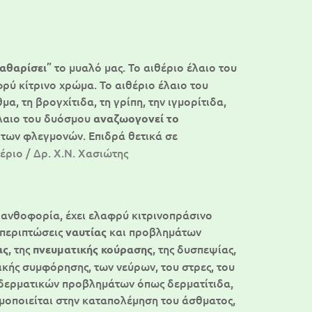
” το μυαλό μας. Το αιθέριο έλαιο του
αθαρίσει
ρύ κίτρινο χρώμα. Το αιθέριο έλαιο του
 τη βρογχίτιδα, τη γρίπη, την ιγμορίτιδα,
 έλαιο του δυόσμου
αναζωογονεί το
ι των φλεγμονών. Επιδρά θετικά σε
έριο / Δρ. Χ.Ν. Χασιώτης
ε ανθοφορία, έχει ελαφρύ κιτρινοπράσινο
 περιπτώσεις
και προβλημάτων
ναυτίας
, της
, της δυσπεψίας,
ας
πνευματικής κούρασης
νικής συμφόρησης, των νεύρων, του στρες, του
η δερματικών προβλημάτων όπως δερματίτιδα,
μοποιείται στην καταπολέμηση του άσθματος,