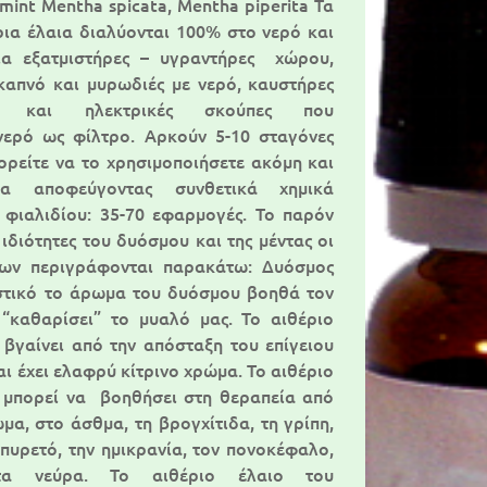
int Mentha spicata, Mentha piperita Τα
ια έλαια διαλύονται 100% στο νερό και
ια εξατμιστήρες – υγραντήρες χώρου,
καπνό και μυρωδιές με νερό, καυστήρες
ας και ηλεκτρικές σκούπες που
νερό ως φίλτρο. Αρκούν 5-10 σταγόνες
πορείτε να το χρησιμοποιήσετε ακόμη και
α αποφεύγοντας συνθετικά χημικά
 φιαλιδίου: 35-70 εφαρμογές. To παρόν
 ιδιότητες του δυόσμου και της μέντας οι
ίων περιγράφονται παρακάτω: Δυόσμος
στικό το άρωμα του δυόσμου βοηθά τον
“καθαρίσει” το μυαλό μας. Το αιθέριο
βγαίνει από την απόσταξη του επίγειου
ι έχει ελαφρύ κίτρινο χρώμα. Το αιθέριο
 μπορεί να βοηθήσει στη θεραπεία από
α, στο άσθμα, τη βρογχίτιδα, τη γρίπη,
 πυρετό, την ημικρανία, τον πονοκέφαλο,
α νεύρα. Το αιθέριο έλαιο του